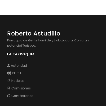
CONSEJO DE PLANIFICACIÓN LOCAL
Convocatorias
GESTIÓN ADMINISTRATIVA
Plan de desarrollo y Ordenamiento Territorial - PD
Roberto Astudillo
Plan Anual Contratación - PAC
Parroquia de Gente humilde y trabajadora. Con gran
Plan Operativo Anual - POA
potencial Turistico.
Convenios Institucionales
LA PARROQUIA
PRESUPUESTO: EJECUCIÓN Y REPORTES
Autoridad
Cédulas presupuestarias y balances
PDOT
Procesos de contratación
Noticias
Ejecución Presupuestaria
Comisiones
Obras y proyectos
Contáctenos