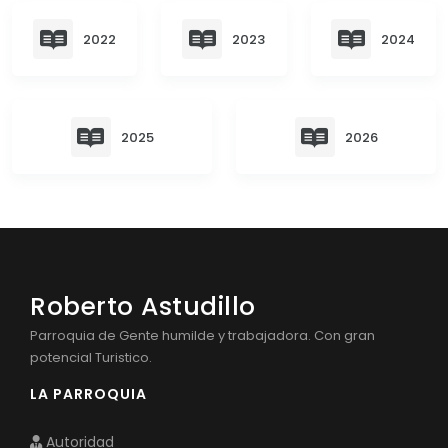
CONSEJO DE PLANIFICACIÓN LOCAL
Convocatorias
2022
2023
2024
GESTIÓN ADMINISTRATIVA
Plan de desarrollo y Ordenamiento Territorial - PD
Plan Anual Contratación - PAC
2025
2026
Plan Operativo Anual - POA
Convenios Institucionales
PRESUPUESTO: EJECUCIÓN Y REPORTES
Cédulas presupuestarias y balances
Roberto Astudillo
Procesos de contratación
Parroquia de Gente humilde y trabajadora. Con gran
potencial Turistico.
Ejecución Presupuestaria
LA PARROQUIA
Obras y proyectos
Autoridad