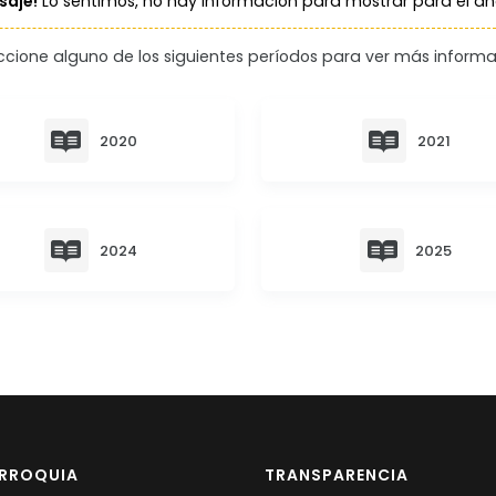
aje!
Lo sentimos, no hay información para mostrar para el a
ccione alguno de los siguientes períodos para ver más informa
2020
2021
2024
2025
ARROQUIA
TRANSPARENCIA