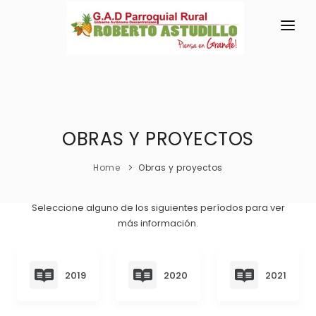
INICIO
LA PARROQUIA
RESEÑA HISTÓRICA
OBRAS Y PROYECTOS
GAD
Historia Antigua
TRANSPARENCIA
Home
Obras y proyectos
Historia Actual
GESTIÓN Y PRESUPUESTO
Seleccione alguno de los siguientes períodos para ver
Símbolos Cívicos
más información.
GESTIÓN INSTITUCIONAL
MECANISMOS DE PARTICIPACIÓN
GEOGRAFÍA
Sesiones Ordinarias
TURISMO
Ubicación
CIUDADANÍA ACTIVA
2019
2020
2021
Sesiones Extraordinarias
Clima
Solicitud de acceso información pública
Resoluciones
NEW